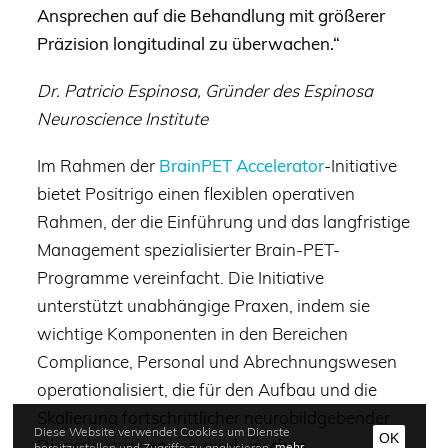
Ansprechen auf die Behandlung mit größerer
Präzision longitudinal zu überwachen.“
Dr. Patricio Espinosa, Gründer des Espinosa
Neuroscience Institute
Im Rahmen der
BrainPET Accelerator
-Initiative
bietet Positrigo einen flexiblen operativen
Rahmen, der die Einführung und das langfristige
Management spezialisierter Brain-PET-
Programme vereinfacht. Die Initiative
unterstützt unabhängige Praxen, indem sie
wichtige Komponenten in den Bereichen
Compliance, Personal und Abrechnungswesen
operationalisiert, die für den Aufbau und die
Skalierung fortschrittlicher neurobildgebender
Diese Website verwendet Cookies um Dienste
OK
Dienstleistungen in neurologischen