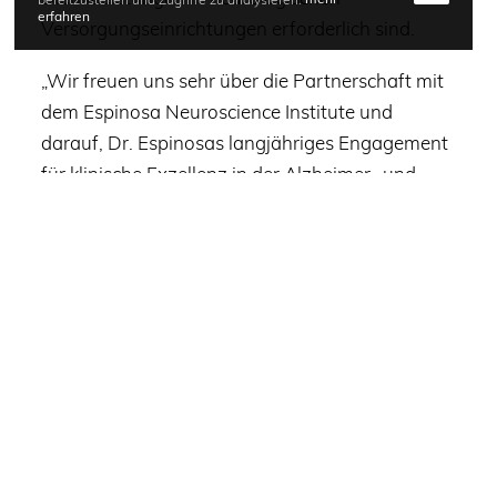
bereitzustellen und Zugriffe zu analysieren.
mehr
erfahren
Versorgungseinrichtungen erforderlich sind.
„Wir freuen uns sehr über die Partnerschaft mit
dem Espinosa Neuroscience Institute und
darauf, Dr. Espinosas langjähriges Engagement
für klinische Exzellenz in der Alzheimer- und
Demenzversorgung weiter auszubauen“, sagte
Dr. Jannis Fischer
, CEO und Mitbegründerin von
Positrigo. „Diese Zusammenarbeit zeigt einmal
mehr, wie die spezialisierte Hirn-PET-
Bildgebung effizient und praxisnah in
ambulanten neurologischen Praxen
implementiert werden kann und so den Zugang
zu fortschrittlicher Alzheimer-Diagnostik
patientennäher gestaltet.“